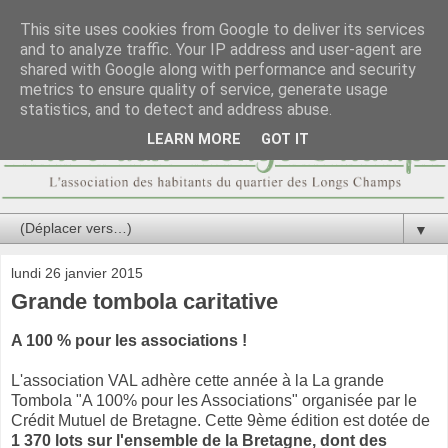
This site uses cookies from Google to deliver its services
and to analyze traffic. Your IP address and user-agent are
shared with Google along with performance and security
metrics to ensure quality of service, generate usage
statistics, and to detect and address abuse.
LEARN MORE
GOT IT
▼
lundi 26 janvier 2015
Grande tombola caritative
A 100 % pour les associations !
L'association VAL adhère cette année à la La grande
Tombola "A 100% pour les Associations" organisée par le
Crédit Mutuel de Bretagne. Cette 9ème édition est dotée de
1 370 lots sur l'ensemble de la Bretagne, dont des