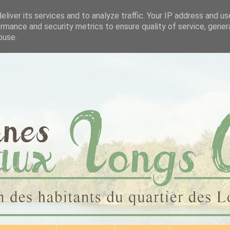
liver its services and to analyze traffic. Your IP address and u
rmance and security metrics to ensure quality of service, gene
buse.