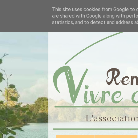
This site uses cookies from Google to de
are shared with Google along with perfo
statistics, and to detect and address a