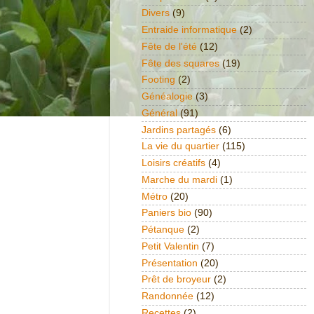
Divers
(9)
Entraide informatique
(2)
Fête de l'été
(12)
Fête des squares
(19)
Footing
(2)
Généalogie
(3)
Général
(91)
Jardins partagés
(6)
La vie du quartier
(115)
Loisirs créatifs
(4)
Marche du mardi
(1)
Métro
(20)
Paniers bio
(90)
Pétanque
(2)
Petit Valentin
(7)
Présentation
(20)
Prêt de broyeur
(2)
Randonnée
(12)
Recettes
(2)