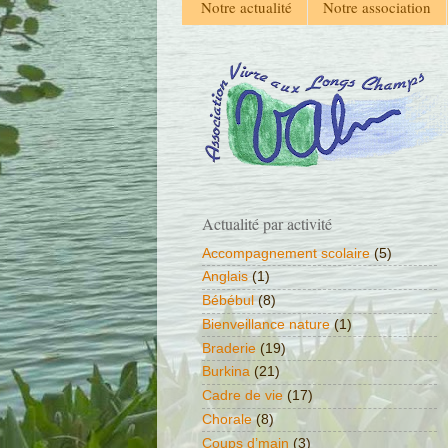
Notre actualité
Notre association
Actualité par activité
Accompagnement scolaire
(5)
Anglais
(1)
Bébébul
(8)
Bienveillance nature
(1)
Braderie
(19)
Burkina
(21)
Cadre de vie
(17)
Chorale
(8)
Coups d’main
(3)