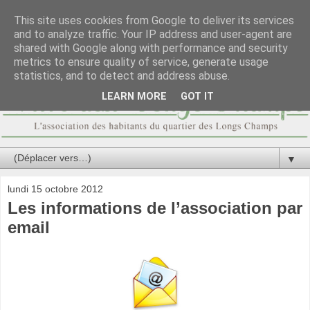
This site uses cookies from Google to deliver its services
and to analyze traffic. Your IP address and user-agent are
shared with Google along with performance and security
metrics to ensure quality of service, generate usage
statistics, and to detect and address abuse.
LEARN MORE
GOT IT
▼
lundi 15 octobre 2012
Les informations de l’association par
email