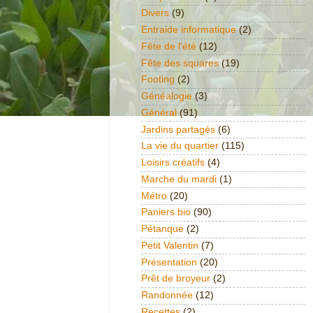
Divers
(9)
Entraide informatique
(2)
Fête de l'été
(12)
Fête des squares
(19)
Footing
(2)
Généalogie
(3)
Général
(91)
Jardins partagés
(6)
La vie du quartier
(115)
Loisirs créatifs
(4)
Marche du mardi
(1)
Métro
(20)
Paniers bio
(90)
Pétanque
(2)
Petit Valentin
(7)
Présentation
(20)
Prêt de broyeur
(2)
Randonnée
(12)
Recettes
(2)