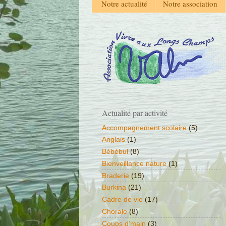
Notre actualité
Notre association
Actualité par activité
Accompagnement scolaire
(5)
Anglais
(1)
Bébébul
(8)
Bienveillance nature
(1)
Braderie
(19)
Burkina
(21)
Cadre de vie
(17)
Chorale
(8)
Coups d’main
(3)