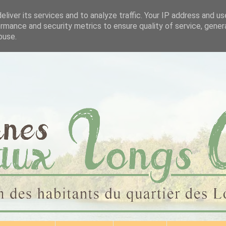
liver its services and to analyze traffic. Your IP address and u
rmance and security metrics to ensure quality of service, gene
buse.