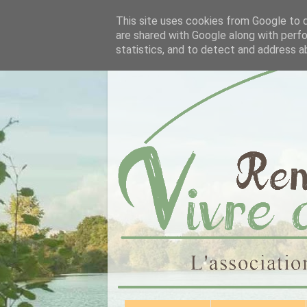
This site uses cookies from Google to de
are shared with Google along with perfo
statistics, and to detect and address a