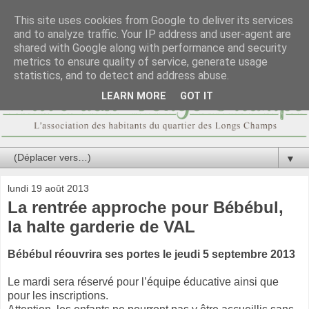
This site uses cookies from Google to deliver its services
and to analyze traffic. Your IP address and user-agent are
shared with Google along with performance and security
metrics to ensure quality of service, generate usage
statistics, and to detect and address abuse.
LEARN MORE
GOT IT
▼
lundi 19 août 2013
La rentrée approche pour Bébébul,
la halte garderie de VAL
Bébébul réouvrira ses portes le jeudi 5 septembre 2013
Le mardi sera réservé pour l’équipe éducative ainsi que
pour les inscriptions.