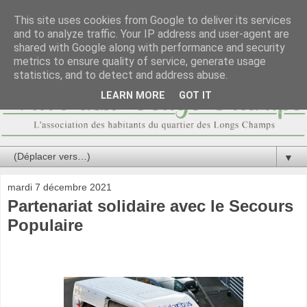
This site uses cookies from Google to deliver its services
and to analyze traffic. Your IP address and user-agent are
shared with Google along with performance and security
metrics to ensure quality of service, generate usage
statistics, and to detect and address abuse.
LEARN MORE
GOT IT
▼
mardi 7 décembre 2021
Partenariat solidaire avec le Secours
Populaire