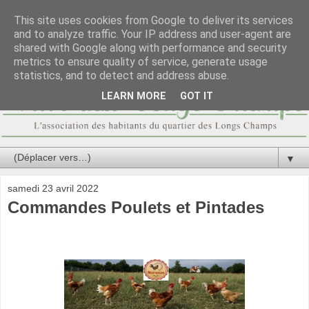
This site uses cookies from Google to deliver its services
and to analyze traffic. Your IP address and user-agent are
shared with Google along with performance and security
metrics to ensure quality of service, generate usage
statistics, and to detect and address abuse.
LEARN MORE
GOT IT
▼
samedi 23 avril 2022
Commandes Poulets et Pintades