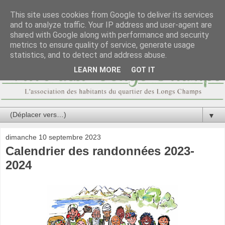
This site uses cookies from Google to deliver its services
and to analyze traffic. Your IP address and user-agent are
shared with Google along with performance and security
metrics to ensure quality of service, generate usage
statistics, and to detect and address abuse.
LEARN MORE
GOT IT
▼
dimanche 10 septembre 2023
Calendrier des randonnées 2023-
2024