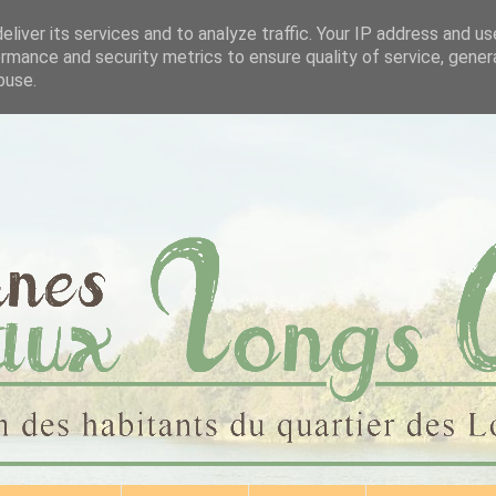
liver its services and to analyze traffic. Your IP address and u
rmance and security metrics to ensure quality of service, gene
buse.