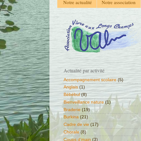
Notre actualité
Notre association
Actualité par activité
Accompagnement scolaire
(5)
Anglais
(1)
Bébébul
(8)
Bienveillance nature
(1)
Braderie
(19)
Burkina
(21)
Cadre de vie
(17)
Chorale
(8)
Coups d’main
(3)