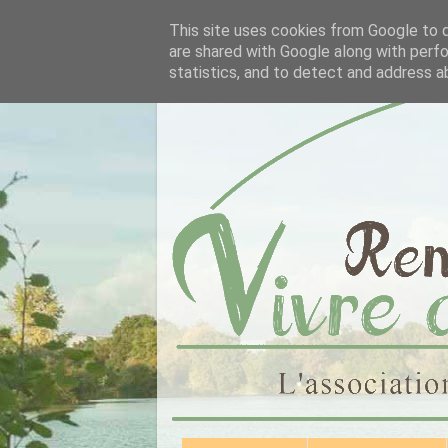
This site uses cookies from Google to de
are shared with Google along with perfo
statistics, and to detect and address a