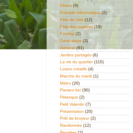
Divers
(9)
Entraide informatique
(2)
Fête de l'été
(12)
Fête des squares
(19)
Footing
(2)
Généalogie
(3)
Général
(91)
Jardins partagés
(6)
La vie du quartier
(115)
Loisirs créatifs
(4)
Marche du mardi
(1)
Métro
(20)
Paniers bio
(90)
Pétanque
(2)
Petit Valentin
(7)
Présentation
(20)
Prêt de broyeur
(2)
Randonnée
(12)
Recettes
(2)