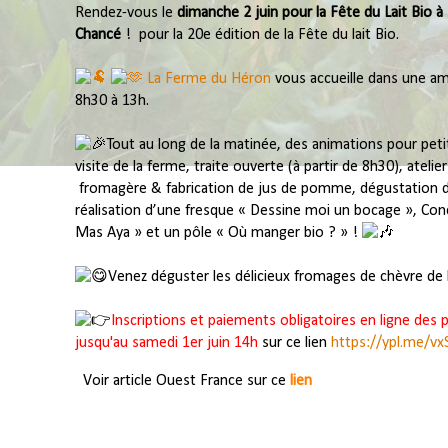
Rendez-vous le 
dimanche 2 juin
pour la Fête du Lait Bio à
Chancé 
​ 
La Ferme du Héron
 vous accueille dans une amb
8h30 à 13h.
Tout au long de la matinée, des animations pour peti
visite de la ferme, traite ouverte (à partir de 8h30), atelie
 fromagère & fabrication de jus de pomme, dégustation de viande de chevreaux, 
réalisation d’une fresque « Dessine moi un bocage », Co
Mas Aya » et un pôle « Où manger bio ? » 
! ​
Venez déguster les délicieux fromages de chèvre de
Inscriptions et paiements obligatoires en ligne des 
jusqu'au samedi 1er juin 14h
 sur ce lien 
https://ypl.me/vx
Voir article Ouest France sur ce 
lien