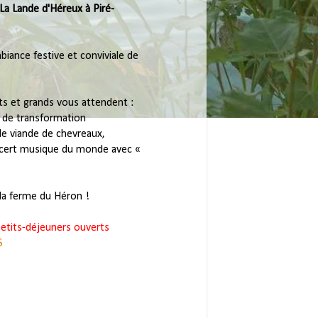
 La Lande d'Héreux à Piré-
iance festive et conviviale de 
ts et grands vous attendent : 
r de transformation

ncert musique du monde avec « 
 la ferme du Héron
petits-déjeuners ouverts 
S