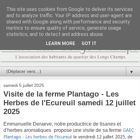
This site uses cookies from Google to deliver its services
and to analyze traffic. Your IP address and user-agent are
shared with Google along with performance and security
metrics to ensure quality of service, generate usage
statistics, and to detect and address abuse.
LEARN MORE
GOT IT
▼
samedi 5 juillet 2025
Visite de la ferme Plantago - Les
Herbes de l'Ecureuil samedi 12 juillet
2025
Emmanuelle Deraeve, notre productrice de tisanes et
d'herbes aromatiques propose une visite de sa ferme
GAEC
Plantago - Les herbes de l'écureu
i
l
le vendredi 12 juillet 2025, de