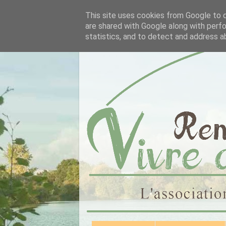
This site uses cookies from Google to de
are shared with Google along with perfo
statistics, and to detect and address a