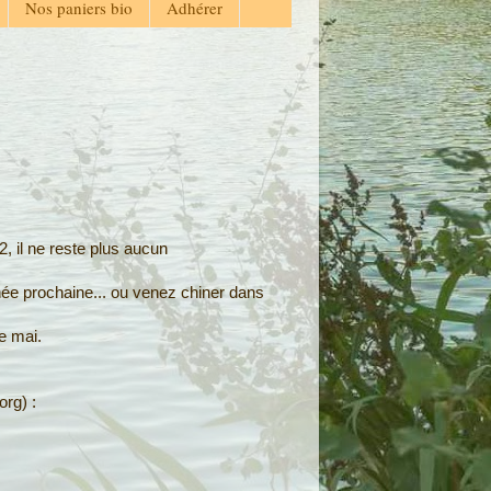
Nos paniers bio
Adhérer
, il ne reste plus aucun
nnée prochaine... ou venez chiner dans
e mai.
org) :