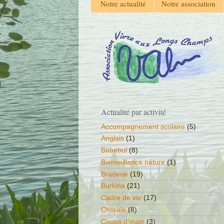
Notre actualité
Notre association
Actualité par activité
Accompagnement scolaire
(5)
Anglais
(1)
Bébébul
(8)
Bienveillance nature
(1)
Braderie
(19)
Burkina
(21)
Cadre de vie
(17)
Chorale
(8)
Coups d’main
(3)