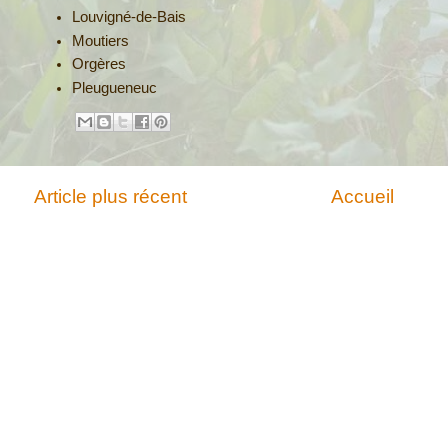
Louvigné-de-Bais
Moutiers
Orgères
Pleugueneuc
Article plus récent
Accueil