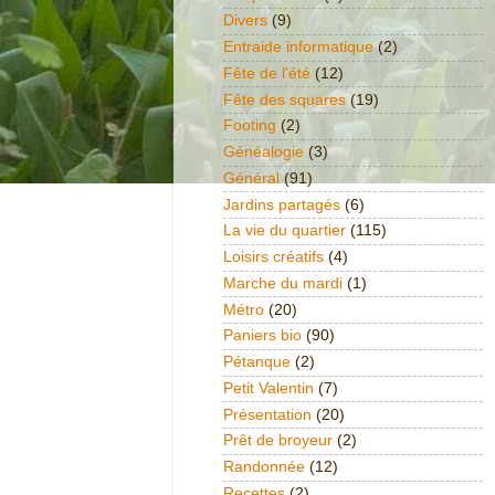
Divers
(9)
Entraide informatique
(2)
Fête de l'été
(12)
Fête des squares
(19)
Footing
(2)
Généalogie
(3)
Général
(91)
Jardins partagés
(6)
La vie du quartier
(115)
Loisirs créatifs
(4)
Marche du mardi
(1)
Métro
(20)
Paniers bio
(90)
Pétanque
(2)
Petit Valentin
(7)
Présentation
(20)
Prêt de broyeur
(2)
Randonnée
(12)
Recettes
(2)