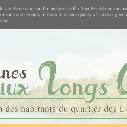
liver its services and to analyze traffic. Your IP address and u
rmance and security metrics to ensure quality of service, gene
buse.