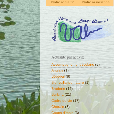
Notre actualité
Notre association
Actualité par activité
Accompagnement scolaire
(5)
Anglais
(1)
Bébébul
(8)
Bienveillance nature
(1)
Braderie
(19)
Burkina
(21)
Cadre de vie
(17)
Chorale
(8)
Coups d’main
(3)