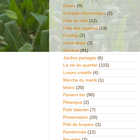
Divers
(9)
Entraide informatique
(2)
Fête de l'été
(12)
Fête des squares
(19)
Footing
(2)
Généalogie
(3)
Général
(91)
Jardins partagés
(6)
La vie du quartier
(115)
Loisirs créatifs
(4)
Marche du mardi
(1)
Métro
(20)
Paniers bio
(90)
Pétanque
(2)
Petit Valentin
(7)
Présentation
(20)
Prêt de broyeur
(2)
Randonnée
(12)
Recettes
(2)