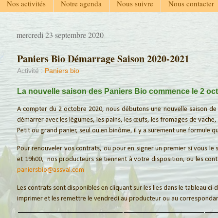
Nos activités
Notre agenda
Nous suivre
Nous contacter
mercredi 23 septembre 2020
Paniers Bio Démarrage Saison 2020-2021
Activité :
Paniers bio
La nouvelle saison des Paniers Bio commence le 2 oc
A compter du 2 octobre 2020, nous débutons une nouvelle saison de
démarrer avec les légumes, les pains, les œufs, les fromages de vache, 
Petit ou grand panier, seul ou en binôme, il y a surement une formule qu
Pour renouveler vos contrats, ou pour en signer un premier si vous le 
et 19h00, nos producteurs se tiennent à votre disposition, ou l
es cont
paniersbio@assval.com
Les contrats sont disponibles en cliquant sur les lies dans le tableau ci
imprimer et les remettre le vendredi au producteur ou au correspondan