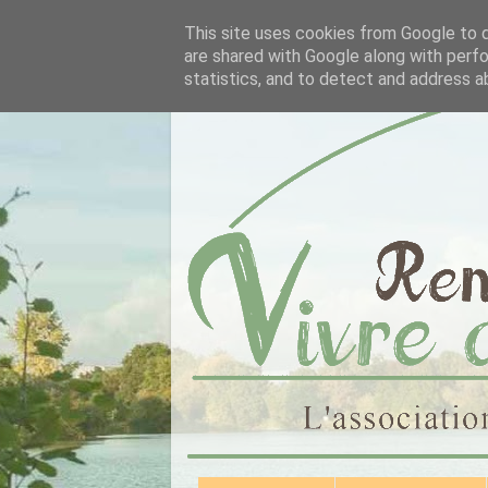
This site uses cookies from Google to de
are shared with Google along with perfo
statistics, and to detect and address a