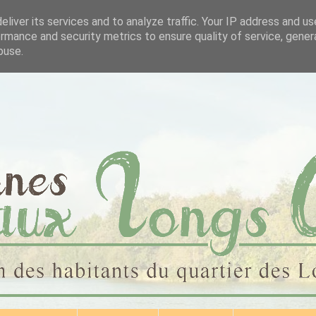
liver its services and to analyze traffic. Your IP address and u
rmance and security metrics to ensure quality of service, gene
buse.