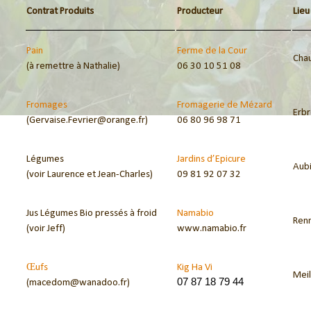
Contrat Produits
Producteur
Lieu
Pain
Ferme de la Cour
Cha
(à remettre à Nathalie)
06 30 10 51 08
Fromages
Fromagerie de Mézard
Erb
(Gervaise.Fevrier@orange.fr)
06 80 96 98 71
Légumes
Jardins d’Epicure
Aub
(voir Laurence et Jean-Charles)
09 81 92 07 32
Jus Légumes Bio pressés à froid
Namabio
Ren
(voir Jeff)
www.namabio.fr
Œufs
Kig Ha Vi
Meil
07 87 18 79 44 
(macedom@wanadoo.fr)