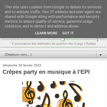
This site uses cookies from Google to deliver its services
and to analyze traffic. Your IP address and user-agent are
shared with Google along with performance and security
metrics to ensure quality of service, generate usage
statistics, and to detect and address abuse.
LEARN MORE
GOT IT
▼
dimanche 20 février 2022
Crêpes party en musique à l'EPI