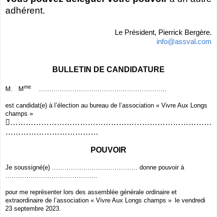
adhérent.
Le Président, Pierrick Bergère.
info@assval.com
BULLETIN DE CANDIDATURE
me
M. M
…………………………………………………….
est candidat(e) à l’élection au bureau de l’association « Vivre Aux Longs
champs »

……………………………………………………………………
………………………………
POUVOIR
Je soussigné(e) …………………..……………… donne pouvoir à
……………….…………………….
pour me représenter lors des assemblée générale ordinaire et
extraordinaire de l’association « Vivre Aux Longs champs »
le vendredi
23 septembre 2023.