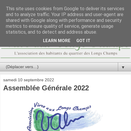
This site uses cookies from Google to deliver its services
and to analyze traffic. Your IP address and user-agent are
shared with Google along with performance and security
metrics to ensure quality of service, generate usage
statistics, and to detect and address abuse.
LEARN MORE
GOT IT
▼
samedi 10 septembre 2022
Assemblée Générale 2022